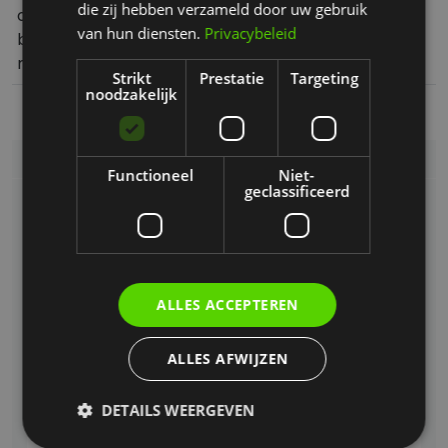
die zij hebben verzameld door uw gebruik
Duvel Moortgat optimaliseert
van hun diensten.
bierproductie met Infor
Privacybeleid
Strikt
Prestatie
Targeting
noodzakelijk
Partners van FoodPro
Functioneel
Niet-
geclassificeerd
ALLES ACCEPTEREN
ALLES AFWIJZEN
DETAILS WEERGEVEN