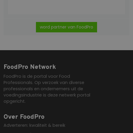
Google Privacy Policy
word partner van FoodPro
FoodPro Network
FoodPro is de portal voor Food
CookieScriptConsent
1 maand
CookieScript
Professionals. Op verzoek van diverse
www.foodpro-
network.nl
professionals en ondernemers uit de
voedingsindustrie is deze netwerk portal
opgericht.
Over FoodPro
Adverteren: kwaliteit & bereik