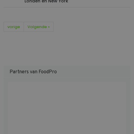
Londen en New York
Aanbieder
/
Naam
Vervaldatum
Domein
XSRF-TOKEN
www.foodpro-
1 uur 59
network.nl
minuten
vorige
Volgende »
VISITOR_PRIVACY_METADATA
5 maanden 4
YouTube
weken
.youtube.com
Partners van FoodPro
Google Privacy Policy