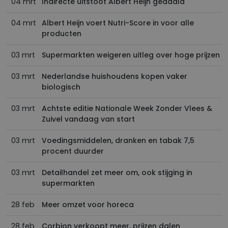
04 mrt
Indirecte uitstoot Albert Heijn gedaald
04 mrt
Albert Heijn voert Nutri-Score in voor alle
producten
03 mrt
Supermarkten weigeren uitleg over hoge prijzen
03 mrt
Nederlandse huishoudens kopen vaker
biologisch
03 mrt
Achtste editie Nationale Week Zonder Vlees &
Zuivel vandaag van start
03 mrt
Voedingsmiddelen, dranken en tabak 7,5
procent duurder
03 mrt
Detailhandel zet meer om, ook stijging in
supermarkten
28 feb
Meer omzet voor horeca
28 feb
Corbion verkoopt meer, prijzen dalen