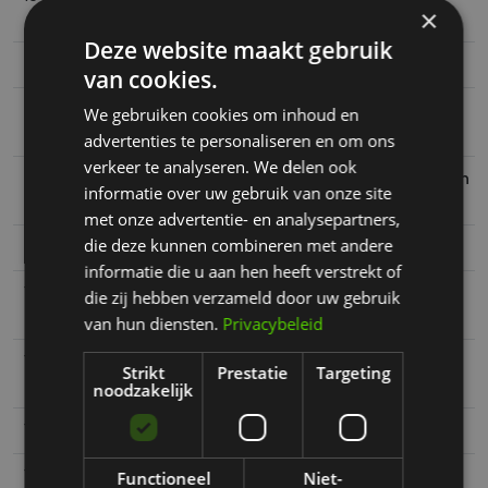
×
boodschappen
Deze website maakt gebruik
19 feb
Recordomzet voor Paulig
van cookies.
19 feb
ABN AMRO verwacht beperkte groei
We gebruiken cookies om inhoud en
voedingsindustrie
advertenties te personaliseren en om ons
verkeer te analyseren. We delen ook
18 feb
FrieslandCampina verwacht dit jaar meer leden
informatie over uw gebruik van onze site
aan te trekken
met onze advertentie- en analysepartners,
die deze kunnen combineren met andere
18 feb
Meer omzet Greenyard
informatie die u aan hen heeft verstrekt of
18 feb
FrieslandCampina buigt miljoenenverlies om in
die zij hebben verzameld door uw gebruik
flinke winst
van hun diensten.
Privacybeleid
18 feb
Join TraceGains Together: Tackling Europe's
Strikt
Prestatie
Targeting
Biggest F&B Challenges
noodzakelijk
17 feb
Ferrero verhoogt investeringen in innovatie
17 feb
Japan brengt extra rijst op de markt om hoge
Functioneel
Niet-